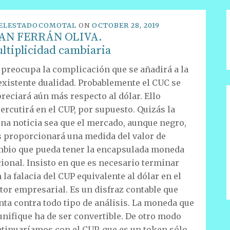
ELESTADOCOMOTAL
ON
OCTOBER 28, 2019
AN FERRÁN OLIVA.
ltiplicidad cambiaria
preocupa la complicación que se añadirá a la
existente dualidad. Probablemente el CUC se
reciará aún más respecto al dólar. Ello
ercutirá en el CUP, por supuesto. Quizás la
na noticia sea que el mercado, aunque negro,
 proporcionará una medida del valor de
bio que pueda tener la encapsulada moneda
ional. Insisto en que es necesario terminar
 la falacia del CUP equivalente al dólar en el
tor empresarial. Es un disfraz contable que
nta contra todo tipo de análisis. La moneda que
unifique ha de ser convertible. De otro modo
tinuaríamos con el CUP, que es un token sólo