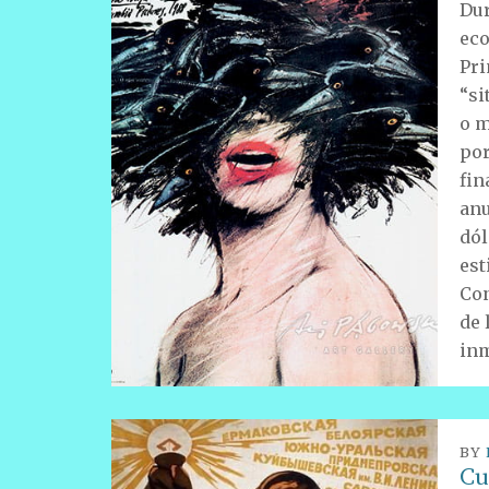
Dur
eco
Pri
“si
o m
por
fin
anu
dól
est
Con
de 
inm
BY
Cu