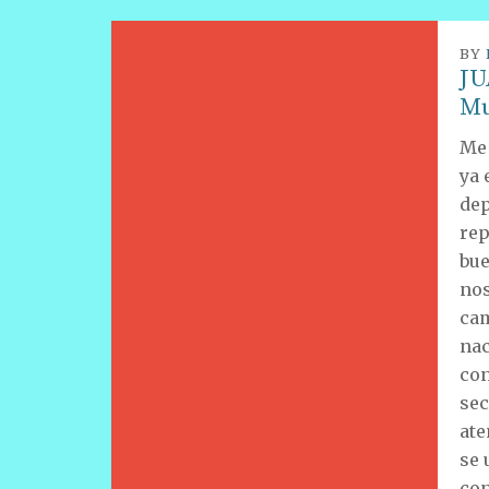
BY
JU
Mu
Me 
ya 
dep
rep
bue
nos
cam
nac
con
sec
ate
se 
con