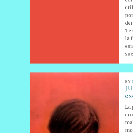
uti
por
den
Ter
la 
est
sue
BY
JU
ex
La 
en 
mal
mot