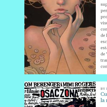
sup
per
pro
vis
com
de 
esc
est
de 
tra
com
BY
Cu
la