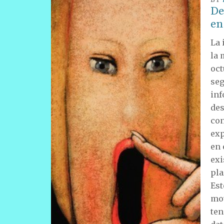
De
en
La 
la 
oct
seg
inf
des
con
exp
en 
exi
pla
Est
mov
ten