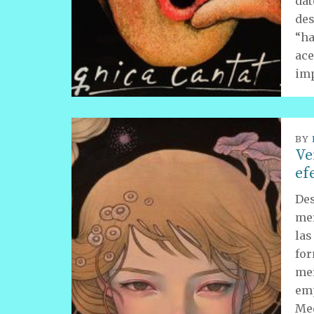
dat
des
“ha
ace
imp
BY
Ve
ef
Des
mer
las
for
mer
emp
Med