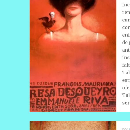
ine
rem
cur
com
enf
de 
ant
ins
fal
Tal
est
ofe
Tal
ser
BY