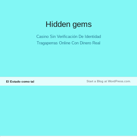
Hidden gems
Casino Sin Verificación De Identidad
Tragaperras Online Con Dinero Real
Start a Blog at WordPress.com
.
El Estado como tal
Loading
new
page