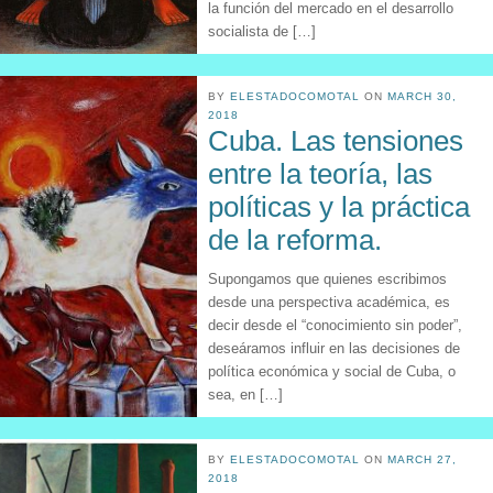
la función del mercado en el desarrollo
socialista de […]
BY
ELESTADOCOMOTAL
ON
MARCH 30,
2018
Cuba. Las tensiones
entre la teoría, las
políticas y la práctica
de la reforma.
Supongamos que quienes escribimos
desde una perspectiva académica, es
decir desde el “conocimiento sin poder”,
deseáramos influir en las decisiones de
política económica y social de Cuba, o
sea, en […]
BY
ELESTADOCOMOTAL
ON
MARCH 27,
2018