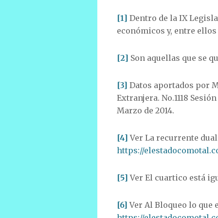
[1]
Dentro de la IX Legisl
económicos y, entre ellos 
[2]
Son aquellas que se qu
[3]
Datos aportados por Ma
Extranjera. No.1118 Sesión
Marzo de 2014.
[4]
Ver La recurrente dual
https://elestadocomotal.
[5]
Ver El cuartico está ig
[6]
Ver Al Bloqueo lo que e
https://elestadocomotal.c