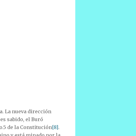
a. La nueva dirección
es sabido, el Buró
no.5 de la Constitución
[8]
.
mino y está minado por la