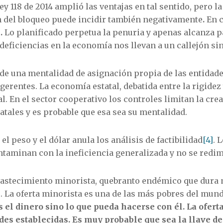
ey 118 de 2014 amplió las ventajas en tal sentido, pero l
ón del bloqueo puede incidir también negativamente
.
En 
o
.
Lo planificado perpetua la penuria y apenas alcanza p
deficiencias en la economía nos llevan a un callejón sin
de una mentalidad de asignación propia de las entidade
gerentes. La economía estatal, debatida entre la rigidez y
l. En el sector cooperativo los controles limitan la cre
tatales y es probable que esa sea su mentalidad.
el peso y el dólar anula los análisis de factibilidad
[4]
. 
ntaminan con la ineficiencia generalizada y no se redi
bastecimiento minorista, quebranto endémico que dura 
 La oferta minorista es una de las más pobres del mund
 el dinero sino lo que pueda hacerse con él. La ofert
des establecidas. Es muy probable que sea la llave de 