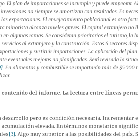
rgo. El plan de importaciones se incumple y puede empeorar. 
s inversiones no siempre se amortizan con resultados. Es nece
 las exportaciones. El envejecimiento poblacional es otro fact
ta minorista alcanza niveles graves. El capital extranjero no 
 en algunas ramas. Se consideran prioritarios el turismo, la b
s servicios al extranjero y la construcción. Estos 6 sectores d
xportaciones y sustituir importaciones. La aplicación del plan
nte eventuales mejoras no planificadas. Será revisada la situ
2]
. En alimentos y combustible se importarán más de $5.000 
izar.
l contenido del informe. La lectura entre líneas permi
a desarrollo pero es condición necesaria
.
Incrementar e
de acumulación elevada. En términos monetarios signifi
ales
[3]
. Algo muy superior a las posibilidades del país. S