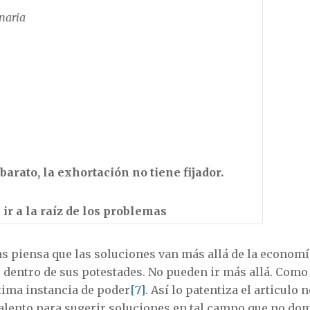
naria
arato, la exhortación no tiene fijador.
ir a la raíz de los problemas
as piensa que las soluciones van más allá de la economí
 dentro de sus potestades. No pueden ir más allá. Como 
xima instancia de poder
[7]
. Así lo patentiza el articulo 
alento para sugerir soluciones en tal campo que no do