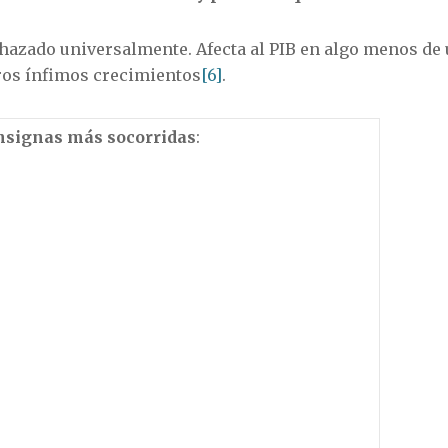
hazado universalmente. Afecta al PIB en algo menos de u
ros ínfimos crecimientos
[6]
.
nsignas más socorridas
: