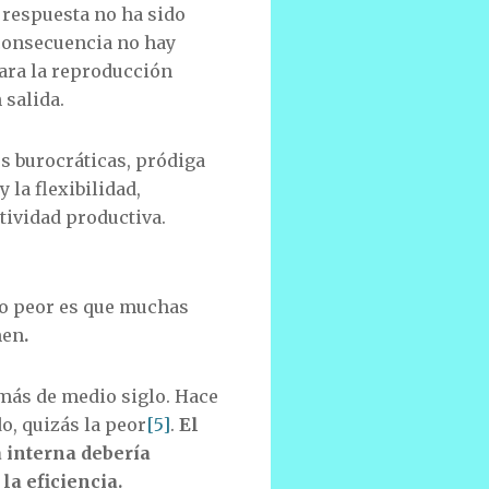
a respuesta no ha sido
consecuencia no hay
ara la reproducción
 salida.
s burocráticas, pródiga
 la flexibilidad,
atividad productiva.
Lo peor es que muchas
men
.
más de medio siglo. Hace
o, quizás la peor
[5]
.
El
a interna debería
la eficiencia.