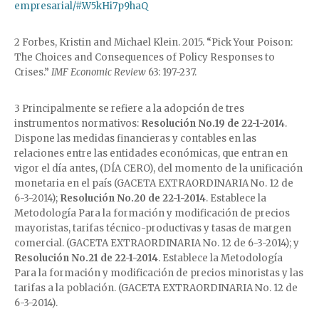
empresarial/#.W5kHi7p9haQ
2 Forbes, Kristin and Michael Klein. 2015. “Pick Your Poison:
The Choices and Consequences of Policy Responses to
Crises.”
IMF Economic Review
63: 197-237.
3 Principalmente se refiere a la adopción de tres
instrumentos normativos:
Resolución No.19 de 22-1-2014
.
Dispone las medidas financieras y contables en las
relaciones entre las entidades económicas, que entran en
vigor el día antes, (DÍA CERO), del momento de la unificación
monetaria en el país (GACETA EXTRAORDINARIA No. 12 de
6-3-2014);
Resolución No.20 de 22-1-2014
. Establece la
Metodología Para la formación y modificación de precios
mayoristas, tarifas técnico-productivas y tasas de margen
comercial. (GACETA EXTRAORDINARIA No. 12 de 6-3-2014); y
Resolución No.21 de 22-1-2014
. Establece la Metodología
Para la formación y modificación de precios minoristas y las
tarifas a la población. (GACETA EXTRAORDINARIA No. 12 de
6-3-2014).