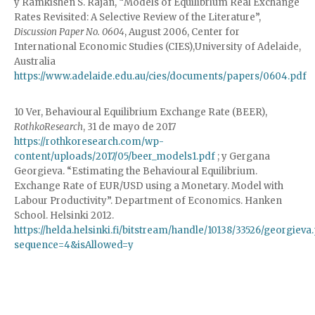
y Ramkishen S. Rajan, “Models of Equilibrium Real Exchange
Rates Revisited: A Selective Review of the Literature”,
Discussion Paper
No. 0604
, August 2006, Center for
International Economic Studies (CIES),University of Adelaide,
Australia
https://www.adelaide.edu.au/cies/documents/papers/0604.pdf
10 Ver, Behavioural Equilibrium Exchange Rate (BEER),
RothkoResearch
, 31 de mayo de 2017
https://rothkoresearch.com/wp-
content/uploads/2017/05/beer_models1.pdf
; y Gergana
Georgieva. “Estimating the Behavioural Equilibrium.
Exchange Rate of EUR/USD using a Monetary. Model with
Labour Productivity”. Department of Economics. Hanken
School. Helsinki 2012.
https://helda.helsinki.fi/bitstream/handle/10138/33526/georgieva
sequence=4&isAllowed=y