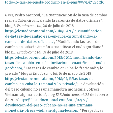
todo-lo-que-se-pueda-producir-en-el-pais/#.W7Dk4vZoQl0
6 Ver, Pedro Monreal, “La cuantificación de la tasa de cambio
real en Cuba: circunvalando la carencia de datos oficiales”,
blog
El Estado como tal
, 20 de julio de 2018
https://elestadocomotal.com/2018/07/20/la-cuantificacion-
de-la-tasa-de-cambio-real-en-cuba-circunvalando-la-
carencia-de-datos-oficiales/
; “Modificando las tasas de
cambio en Cuba: invitación a cuantificar el nudo gordiano”
blog
El Estado como tal
, 19 de julio de 2018
https://elestadocomotal.com/2018/07/19/modificando-las-
tasas-de-cambio-en-cuba-invitacion-a-cuantificar-el-nudo-
gordiano/
, “Las tasas de cambio en Cuba: lo “racional” y lo
privado”, blog
El Estado como tal
, 16 de mayo de 2018
https://elestadocomotal.com/2018/05/16/las-tasas-de-
cambio-en-cuba-lo-racional-y-lo-privado/
; La devaluación
del peso cubano no es una maniobra monetaria: ¿ofrece
Vietnam alguna lección?, blog
El Estado como tal
, 28 de febrero
de 2018
https://elestadocomotal.com/2018/02/28/la-
devaluacion-del-peso-cubano-no-es-una-artimana-
monetaria-ofrece-vietnam-alguna-leccion/
; “Perspectivas