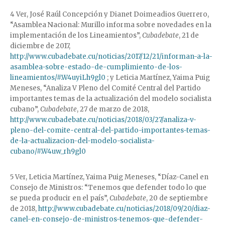
4 Ver, José Raúl Concepción y Dianet Doimeadios Guerrero,
“Asamblea Nacional: Murillo informa sobre novedades en la
implementación de los Lineamientos”,
Cubadebate
, 21 de
diciembre de 2017,
http://www.cubadebate.cu/noticias/2017/12/21/informan-a-la-
asamblea-sobre-estado-de-cumplimiento-de-los-
lineamientos/#.W4uyiLh9gl0
; y Leticia Martínez, Yaima Puig
Meneses, “Analiza V Pleno del Comité Central del Partido
importantes temas de la actualización del modelo socialista
cubano”,
Cubadebate
, 27 de marzo de 2018,
http://www.cubadebate.cu/noticias/2018/03/27/analiza-v-
pleno-del-comite-central-del-partido-importantes-temas-
de-la-actualizacion-del-modelo-socialista-
cubano/#.W4uw_rh9gl0
5 Ver, Leticia Martínez, Yaima Puig Meneses, “Díaz-Canel en
Consejo de Ministros: “Tenemos que defender todo lo que
se pueda producir en el país”,
Cubadebate
, 20 de septiembre
de 2018,
http://www.cubadebate.cu/noticias/2018/09/20/diaz-
canel-en-consejo-de-ministros-tenemos-que-defender-