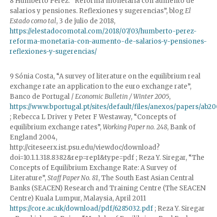
8 Humberto Pérez. “Reforma monetaria con aumento de
salarios y pensiones. Reflexiones y sugerencias”, blog
El
Estado como tal
, 3 de julio de 2018,
https://elestadocomotal.com/2018/07/03/humberto-perez-
reforma-monetaria-con-aumento-de-salarios-y-pensiones-
reflexiones-y-sugerencias/
9 Sónia Costa, “A survey of literature on the equilibrium real
exchange rate an application to the euro exchange rate”,
Banco de Portugal /
Economic Bulletin
/ Winter 2005
,
https://www.bportugal.pt/sites/default/files/anexos/papers/ab20
; Rebecca L Driver y Peter F Westaway, “Concepts of
equilibrium exchange rates”,
Working Paper no. 248
, Bank of
England 2004,
http://citeseerx.ist.psu.edu/viewdoc/download?
doi=10.1.1.318.8382&rep=rep1&type=pdf ; Reza Y. Siregar, “The
Concepts of Equilibrium Exchange Rate: A Survey of
Literature”,
Staff Paper No. 81
, The South East Asian Central
Banks (SEACEN) Research and Training Centre (The SEACEN
Centre) Kuala Lumpur, Malaysia, April 2011
https://core.ac.uk/download/pdf/6285032.pdf
; Reza Y. Siregar