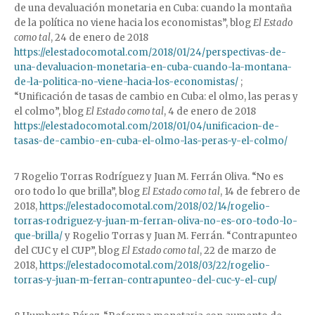
de una devaluación monetaria en Cuba: cuando la montaña
de la política no viene hacia los economistas”, blog
El Estado
como tal
, 24 de enero de 2018
https://elestadocomotal.com/2018/01/24/perspectivas-de-
una-devaluacion-monetaria-en-cuba-cuando-la-montana-
de-la-politica-no-viene-hacia-los-economistas/
;
“Unificación de tasas de cambio en Cuba: el olmo, las peras y
el colmo”, blog
El Estado como tal
, 4 de enero de 2018
https://elestadocomotal.com/2018/01/04/unificacion-de-
tasas-de-cambio-en-cuba-el-olmo-las-peras-y-el-colmo/
7 Rogelio Torras Rodríguez y Juan M. Ferrán Oliva. “No es
oro todo lo que brilla”, blog
El Estado como tal
, 14 de febrero de
2018,
https://elestadocomotal.com/2018/02/14/rogelio-
torras-rodriguez-y-juan-m-ferran-oliva-no-es-oro-todo-lo-
que-brilla/
y Rogelio Torras y Juan M. Ferrán. “Contrapunteo
del CUC y el CUP”, blog
El Estado como tal
, 22 de marzo de
2018,
https://elestadocomotal.com/2018/03/22/rogelio-
torras-y-juan-m-ferran-contrapunteo-del-cuc-y-el-cup/