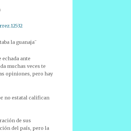
a
rrez.12532
taba la guanaja¨
e echada ante
ida muchas veces te
as opiniones, pero hay
r no estatal califican
ración de sus
ión del país, pero la