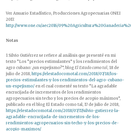
Ver Anuario Estadístico, Producciones Agropecuarias ONEI
2017.
http://www.one.cu/aec2016/09%20Agricultura%20Ganaderia%20
Notas
1 Silvio Gutiérrez se refiere al análisis que presenté en mi
texto “Los “precios estimulantes” y los rendimientos del
agro cubano: ¿un espejismo?”, blog
El Estado como tal
, 18 de
julio de 2018,
https://elestadocomotal.com/2018/07/18/los-
precios-estimulantes-y-los-rendimientos-del-agro-cubano-
un-espejismo/
en el cual comenté su texto “La agradable
encrucijada de incrementos de los rendimientos
agropecuarios sin techo y los precios de acopio máximos”,
publicado en el blog El Estado como tal, 17 de julio de 2018,
https://elestadocomotal.com/2018/07/17/silvio-gutierrez-la-
agradable-encrucijada-de-incrementos-de-los-
rendimientos-agropecuarios-sin-techo-y-los-precios-de-
acopio-maximos/