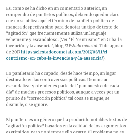
Es, como se ha dicho en un comentario anterior, un
compendio de panfletos políticos, debiendo quedar claro
que no se utiliza aquí el término de panfleto político de
manera despectiva sino para denotar un tipo de texto de
“agitación” que frecuentemente utiliza un lenguaje
vehemente y escandaloso. (Ver “El “centrismo” en Cuba: la
invención y la ausencia”, blog
El Estado como tal
, 11 de agosto
de 2017
https://elestadocomotal.com/2017/08/11/el-
centrismo-en-cuba-la-invencion-y-la-ausencia/
).
Lo panfletario ha ocupado, desde hace tiempo, un lugar
destacado en las controversias políticas. Denunciar,
escandalizar y ofender es parte del “pan nuestro de cada
día” de muchos procesos políticos, aunque a veces por un
prurito de “corrección política” tal cosa se niegue, se
disimule, o se ignore.
El panfleto es un género que ha producido notables textos de
“agitación política” basados en la calidad de los argumentos
esgrimidos, pero no siempre ello ocurre. El problema no es,