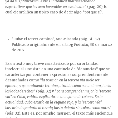
ya da sus primeras muestras, introducir matrices creando
expectativas que les sean favorables en ese debate
” (pág. 20), lo
cual ejemplifica un típico caso de decir algo “porque sí”.
“Cuba: El tercer camino”, Ana Miranda (pág. 31- 32).
Publicado originalmente en el blog
Postcuba
, 30 de marzo
de 2017.
Es un texto muy breve caracterizado por su orfandad
intelectual. Consiste en una cantinela de “denuncias” que se
caracteriza por contener expresiones sorprendentemente
desmañadas como “
la posición en la tercera vía suele ser
efímera, y generalmente termina, atraída como por un imán, hacia
los lados derechos
” (pág. 32) y “
para comprender mejor la “tercera
vía” en Cuba, valdría explicarlo en una gama de colores. En la
actualidad, Cuba estaría en la esquina roja, y la “tercera vía”
buscaría degradarla al rosado, hasta dejarla sin color… como antes
”
(pág. 32). Este es, por amplio margen, el texto más enclenque