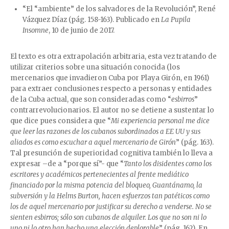
“El “ambiente” de los salvadores de la Revolución”, René
Vázquez Díaz (pág. 158-163). Publicado en
La Pupila
Insomne
, 10 de junio de 2017.
El texto es otra extrapolación arbitraria, esta vez tratando de
utilizar criterios sobre una situación conocida (los
mercenarios que invadieron Cuba por Playa Girón, en 1961)
para extraer conclusiones respecto a personas y entidades
de la Cuba actual, que son consideradas como “
esbirros
”
contrarrevolucionarios. El autor no se detiene a sustentar lo
que dice pues considera que “
Mi experiencia personal me dice
que leer las razones de los cubanos subordinados a EE UU y sus
aliados es como escuchar a aquel mercenario de Girón
” (pág. 163).
Tal presunción de superioridad cognitiva también lo lleva a
expresar –de a “porque sí”- que “
Tanto los disidentes como los
escritores y académicos pertenecientes al frente mediático
financiado por la misma potencia del bloqueo, Guantánamo, la
subversión y la Helms Burton, hacen esfuerzos tan patéticos como
los de aquel mercenario por justificar su derecho a venderse. No se
sienten esbirros; sólo son cubanos de alquiler. Los que no son ni lo
uno ni lo otro han hecho una elección deplorable
” (pág. 162). En