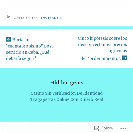
CATEGORIES:
INVITADOS
Cinco hipótesis sobre los
Hacia un
desconcertantes precios
“cuentapropismo” post-
agrícolas
servicio en Cuba. ¿Qué
debería seguir?
del “ordenamiento”.
Hidden gems
Casino Sin Verificación De Identidad
Tragaperras Online Con Dinero Real
START A BLOG AT WORDPRESS.COM
.
|
Follow