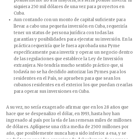
posiblemente no a la mayoría, les sería posible invertir ni
siquiera 250 mil dólares de una vez para proyectos en
Cuba.
Aun contando con un monto de capital suficiente para
llevar a cabo una pequeña inversión en Cuba, requeriría
tener un status de persona jurídica con todas las
garantías y posibilidades para ejecutar su inversión. En la
práctica requeriría que le fuera aprobada una Pyme
específicamente para invertir y operar un negocio dentro
de las regulaciones que establece la Ley de Inversión
extranjera. No tendría mucho sentido práctico que, si
todavía no se ha decidido autorizar las Pymes para los
residentes en el País, se aprueben para que sean los
cubanos residentes en el exterior los que puedan crearlas
para operar sus inversiones en Cuba.
A su vez, no sería exagerado afirmar que en los 28 años que
hace que se despenalizo el dólar, en 1993, hasta hoy han
ingresado al país por la vía de las remesas miles de millones
de dólares. Aplíquese una cifra media de 2500 millones por
año, que posiblemente nunca haya sido inferior a esa, y se