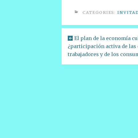
CATEGORIES:
INVITA
El plan de la economía c
¿participación activa de las
trabajadores y de los consu