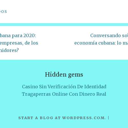
DOS
ubana para 2020:
Conversando sob
 empresas, de los
economía cubana: lo más
midores?
Hidden gems
Casino Sin Verificación De Identidad
Tragaperras Online Con Dinero Real
START A BLOG AT WORDPRESS.COM
.
|