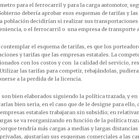
metro para el ferrocarril y para la carga automotor, seg
 Gobierno debería aprobar esos esquemas de tarifas y las
a población decidirían si realizar sus transportaciones 
eniencia, o el ferrocarril o una empresa de transporte 
contemplar el esquema de tarifas, es que los porteador
aciones y tarifas que las empresas estatales. La compet
cionados con los costos y con la calidad del servicio, r
. Utilizar las tarifas para competir, rebajándolas, pudie
nerse a la perdida de la licencia.
 son bien elaborados siguiendo la política trazada, y en
rlas bien seria, en el caso que de le designe para ello, 
empresas estatales trabajaran sin subsidio; en relativ
argas se va reorganizando en función de la política traza
porque tendría más cargas a medias y largas distancias
privadas, ajustarían sus esquemas comerciales a las ca