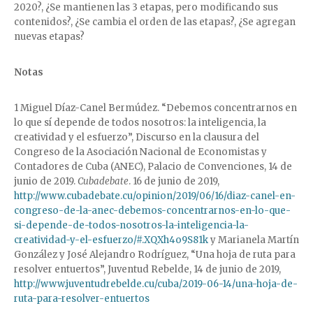
2020?, ¿Se mantienen las 3 etapas, pero modificando sus
contenidos?, ¿Se cambia el orden de las etapas?, ¿Se agregan
nuevas etapas?
Notas
1 Miguel Díaz-Canel Bermúdez. “Debemos concentrarnos en
lo que sí depende de todos nosotros: la inteligencia, la
creatividad y el esfuerzo”, Discurso en la clausura del
Congreso de la Asociación Nacional de Economistas y
Contadores de Cuba (ANEC), Palacio de Convenciones, 14 de
junio de 2019.
Cubadebate
. 16 de junio de 2019,
http://www.cubadebate.cu/opinion/2019/06/16/diaz-canel-en-
congreso-de-la-anec-debemos-concentrarnos-en-lo-que-
si-depende-de-todos-nosotros-la-inteligencia-la-
creatividad-y-el-esfuerzo/#.XQXh4o9S81k
y Marianela Martín
González y José Alejandro Rodríguez, “Una hoja de ruta para
resolver entuertos”, Juventud Rebelde, 14 de junio de 2019,
http://www.juventudrebelde.cu/cuba/2019-06-14/una-hoja-de-
ruta-para-resolver-entuertos