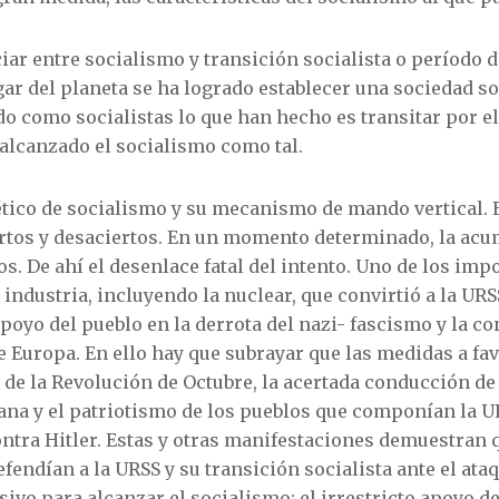
ar entre socialismo y transición socialista o período 
ar del planeta se ha logrado establecer una sociedad so
o como socialistas lo que han hecho es transitar por e
 alcanzado el socialismo como tal.
ico de socialismo y su mecanismo de mando vertical. En
rtos y desaciertos. En un momento determinado, la acu
. De ahí el desenlace fatal del intento. Uno de los impo
industria, incluyendo la nuclear, que convirtió a la URS
oyo del pueblo en la derrota del nazi- fascismo y la co
 Europa. En ello hay que subrayar que las medidas a fav
de la Revolución de Octubre, la acertada conducción de 
ana y el patriotismo de los pueblos que componían la U
contra Hitler. Estas y otras manifestaciones demuestran
endían a la URSS y su transición socialista ante el ataq
sivo para alcanzar el socialismo: el irrestricto apoyo d