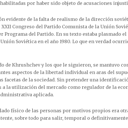
habilitadas por haber sido objeto de acusaciones injusti
 evidente de la falta de realismo de la dirección soviét
l XXII Congreso del Partido Comunista de la Unión Sovié
er Programa del Partido. En su texto estaba plasmado el 
Unión Soviética en el año 1980. Lo que en verdad ocurri
odo de Khrushchev y los que le siguieron, se mantuvo co
tes aspectos de la libertad individual en aras del supue
s facetas de la sociedad. Sin pretender una identificaci
 a la utili­zación del mercado como regulador de la econ
dministrativa aplicada.
ado físico de las perso­nas por motivos propios era otr
tente, sobre todo para salir, temporal o definitivamente, 