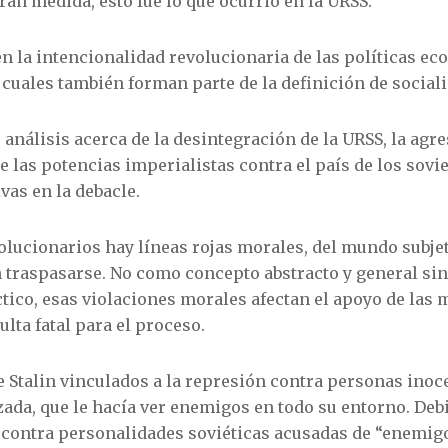
an medida, esto fue lo que ocurrió en la URSS.
en la intencionalidad revolucionaria de las políticas ec
s cuales también forman parte de la definición de social
análisis acerca de la desintegración de la URSS, la agre
 las potencias imperialistas contra el país de los sovie
vas en la debacle.
volucionarios hay líneas rojas morales, del mundo subjet
n traspasarse. No como concepto abstracto y general si
ctico, esas violaciones morales afectan el apoyo de las
ulta fatal para el proceso.
 Stalin vinculados a la represión contra personas inoc
ada, que le hacía ver enemigos en todo su entorno. Debi
n contra personalidades soviéticas acusadas de “enemig