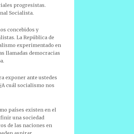
iales progresistas.
al Socialista.
mos concebidos y
istas. La República de
ialismo experimentado en
 las llamadas democracias
a.
ara exponer ante ustedes
 ¿A cuál socialismo nos
omo países existen en el
finir una sociedad
cos de las naciones en
ueden aspirar.