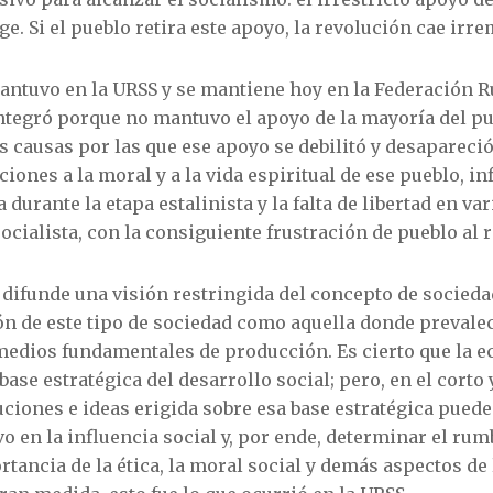
ge. Si el pueblo retira este apoyo, la revolución cae ir
mantuvo en la URSS y se mantiene hoy en la Federación R
integró porque no mantuvo el apoyo de la mayoría del p
s causas por las que ese apoyo se debilitó y desapareció
ciones a la moral y a la vida espiritual de ese pueblo, in
 durante la etapa estalinista y la falta de libertad en va
ialista, con la consiguiente frustración de pueblo al 
difunde una visión restringida del concepto de sociedad
ón de este tipo de sociedad como aquella donde prevalec
 medios fundamentales de producción. Es cierto que la e
ase estratégica del desarrollo social; pero, en el corto
uciones e ideas erigida sobre esa base estratégica puede
o en la influencia social y, por ende, determinar el rum
tancia de la ética, la moral social y demás aspectos de