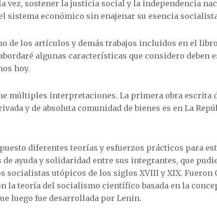
la vez, sostener la justicia social y la independencia nac
l sistema económico sin enajenar su esencia socialista
 de los artículos y demás trabajos incluidos en el libro.
 abordaré algunas características que considero deben e
mos hoy.
ne múltiples interpretaciones. La primera obra escrita 
ivada y de absoluta comunidad de bienes es en La Repúbl
uesto diferentes teorías y esfuerzos prácticos para es
 de ayuda y solidaridad entre sus integrantes, que pud
os socialistas utópicos de los siglos XVIII y XIX. Fuero
 la teoría del socialismo científico basada en la conce
 que luego fue desarrollada por Lenin.