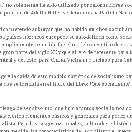
ta” no solamente ha sido utilizado por reformadores soc
 político de Adolfo Hitler se denominaba Partido Nacion
órica pretendo subrayar que ha habido muchos socialis
os países nórdicos europeos se autodefinen como social
s ampliamente conocido fue el modelo soviético de soc
e gran parte del siglo XX y que sirvió de referente para
ntral y del Este, para China, Vietnam e incluso para Cub
 auge y la caída de este modelo soviético de socialismo p
 que se formula en el título del libro: ¿Qué socialismo?
a riesgo de ser absoluto, que habrá tantos socialismos c
ay ciertos elementos básicos y generales para poder de
ista. Pero los rasgos nacionales, culturales e históri
ran medida, las características del socialismo al que p