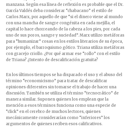
manzana. Según esa línea de reflexión es probable que el Dr.
García Valdés deba considerar “chabacano” el estilo de
Carlos Marx, por aquello de que “si el dinero viene al mundo
con una mancha de sangre congénita en cada mejilla, el
capital lo hace chorreando de la cabeza a los pies, por cada
uno de sus poros, sangre y suciedad”. Marx utilizo metáforas
para “humanizar” cosas en los estilos literarios de su época,
por ejemplo, el barroquismo gótico. Triana utiliza metáforas
con gracejo criollo. ¿Por qué armar ese “rollo” con el estilo
de Triana? ¿Intento de descalificación gratuita?
En los últimos tiempos se ha disparado el uso y el abuso del
término “economicismo” para tratar de descalificar
opiniones diferentes sin tomarse el trabajo de hacer una
discusión. También se utiliza el término “tecnocrático” de
manera similar. Suponen quienes los emplean que la
mención a esos términos funciona como una especie de
“click” en el cerebro de muchos lectores, quienes
mecánicamente considerarían como “inferiores” los
argumentos de quienes reciben esos calificativos.