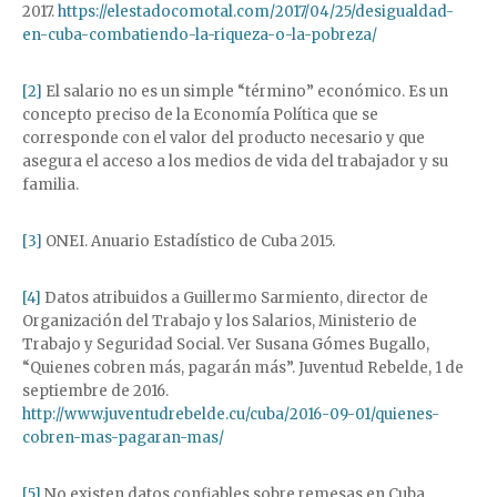
2017.
https://elestadocomotal.com/2017/04/25/desigualdad-
en-cuba-combatiendo-la-riqueza-o-la-pobreza/
[2]
El salario no es un simple “término” económico. Es un
concepto preciso de la Economía Política que se
corresponde con el valor del producto necesario y que
asegura el acceso a los medios de vida del trabajador y su
familia.
[3]
ONEI. Anuario Estadístico de Cuba 2015.
[4]
Datos atribuidos a Guillermo Sarmiento, director de
Organización del Trabajo y los Salarios, Ministerio de
Trabajo y Seguridad Social. Ver Susana Gómes Bugallo,
“Quienes cobren más, pagarán más”. Juventud Rebelde, 1 de
septiembre de 2016.
http://www.juventudrebelde.cu/cuba/2016-09-01/quienes-
cobren-mas-pagaran-mas/
[5]
No existen datos confiables sobre remesas en Cuba.