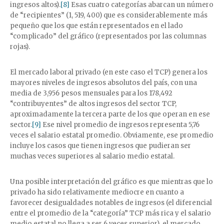
ingresos altos).
[8]
Esas cuatro categorías abarcan un número
de “recipientes” (1, 519, 400) que es considerablemente más
pequeño que los que están representados en el lado
“complicado” del gráfico (representados por las columnas
rojas).
El mercado laboral privado (en este caso el TCP) genera los
mayores niveles de ingresos absolutos del país, con una
media de 3,956 pesos mensuales para los 178,492
“contribuyentes” de altos ingresos del sector TCP,
aproximadamente la tercera parte de los que operan en ese
sector.
[9]
Ese nivel promedio de ingresos representa 5,76
veces el salario estatal promedio. Obviamente, ese promedio
incluye los casos que tienen ingresos que pudieran ser
muchas veces superiores al salario medio estatal.
Una posible interpretación del gráfico es que mientras que lo
privado ha sido relativamente mediocre en cuanto a
favorecer desigualdades notables de ingresos (el diferencial
entre el promedio de la “categoría” TCP más rica y el salario
medio estatal no llega a ser 6 veces superior), el mercado