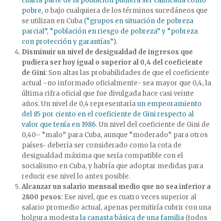
cuarta parte de la población pudiera ser calificada como
pobre
, o bajo cualquiera de los términos sucedáneos que
se utilizan en Cuba
(“grupos en situación de pobreza
parcial”, “población en riesgo de pobreza” y “pobreza
con protección y garantías”
).
Disminuir un nivel de desigualdad de ingresos que
pudiera ser hoy igual o superior al 0,4 del coeficiente
de Gini
: Son altas las probabilidades de que el coeficiente
actual –no informado oficialmente- sea mayor que 0,4, la
última cifra oficial que fue divulgada hace casi veinte
años. Un nivel de 0,4 representaría
un empeoramiento
del 85 por ciento en el coeficiente de Gini respecto al
valor que tenía en 1986
. Un nivel del coeficiente de Gini de
0,40– “malo” para Cuba, aunque “moderado” para otros
países- debería ser considerado como la cota de
desigualdad máxima que sería compatible con el
socialismo en Cuba, y habría que adoptar medidas para
reducir ese nivel lo antes posible.
Alcanzar un salario mensual medio que no sea inferior a
2800 pesos
: Ese nivel, que es cuatro veces superior al
salario promedio actual, apenas permitiría cubrir con una
holgura modesta
la canasta básica de una familia
(todos