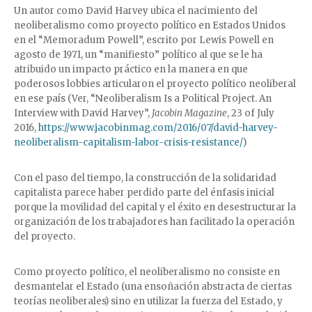
Un autor como David Harvey ubica el nacimiento del
neoliberalismo como proyecto político en Estados Unidos
en el “Memoradum Powell”, escrito por Lewis Powell en
agosto de 1971, un “manifiesto” político al que se le ha
atribuido un impacto práctico en la manera en que
poderosos lobbies articularon el proyecto político neoliberal
en ese país (Ver, “Neoliberalism Is a Political Project. An
Interview with David Harvey”,
Jacobin Magazine
, 23 of July
2016,
https://www.jacobinmag.com/2016/07/david-harvey-
neoliberalism-capitalism-labor-crisis-resistance/
)
Con el paso del tiempo, la construcción de la solidaridad
capitalista parece haber perdido parte del énfasis inicial
porque la movilidad del capital y el éxito en desestructurar la
organización de los trabajadores han facilitado la operación
del proyecto.
Como proyecto político, el neoliberalismo no consiste en
desmantelar el Estado (una ensoñación abstracta de ciertas
teorías neoliberales) sino en utilizar la fuerza del Estado, y