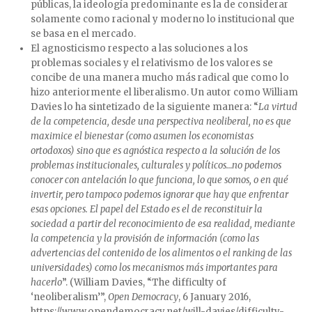
públicas, la ideología predominante es la de considerar
solamente como racional y moderno lo institucional que
se basa en el mercado.
El agnosticismo respecto a las soluciones a los
problemas sociales y el relativismo de los valores se
concibe de una manera mucho más radical que como lo
hizo anteriormente el liberalismo. Un autor como William
Davies lo ha sintetizado de la siguiente manera: “
La virtud
de la competencia, desde una perspectiva neoliberal, no es que
maximice el bienestar (como asumen los economistas
ortodoxos) sino que es agnóstica respecto a la solución de los
problemas institucionales, culturales y políticos…no podemos
conocer con antelación lo que funciona, lo que somos, o en qué
invertir, pero tampoco podemos ignorar que hay que enfrentar
esas opciones. El papel del Estado es el de reconstituir la
sociedad a partir del reconocimiento de esa realidad, mediante
la competencia y la provisión de información (como las
advertencias del contenido de los alimentos o el ranking de las
universidades) como los mecanismos más importantes para
hacerlo
”. (William Davies, “The difficulty of
‘neoliberalism’”,
Open Democracy
, 6 January 2016,
https://www.opendemocracy.net/will-davies/difficulty-